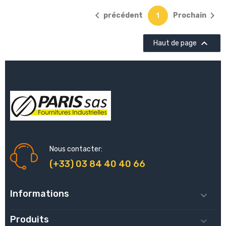


précédent
Prochain
1

Haut de page
Nous contacter:
(+33) 03 84 40 40 66
Informations

Produits
